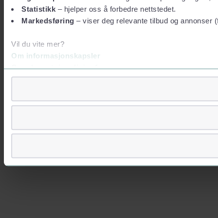
Statistikk
– hjelper oss å forbedre nettstedet.
Markedsføring
– viser deg relevante tilbud og annonser (
Vil du vite mer?
Om informasjonskapsler
Googles retningslinjer for personvern
Vi tar ditt personvern på alvor
Vi lagrer aldri informasjon gjennom cookies som direkte iden