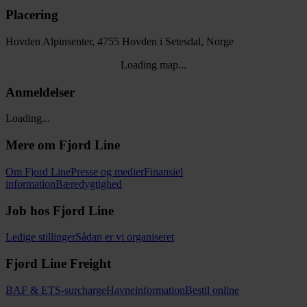
Placering
Hovden Alpinsenter, 4755 Hovden i Setesdal, Norge
Loading map...
Anmeldelser
Loading...
Mere om Fjord Line
Om Fjord Line
Presse og medier
Finansiel
information
Bæredygtighed
Job hos Fjord Line
Ledige stillinger
Sådan er vi organiseret
Fjord Line Freight
BAF & ETS-surcharge
Havneinformation
Bestil online