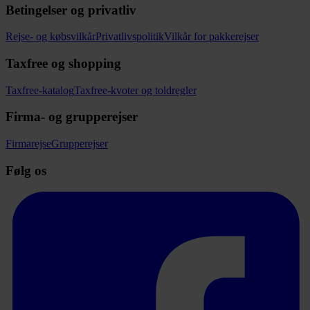
Betingelser og privatliv
Rejse- og købsvilkår
Privatlivspolitik
Vilkår for pakkerejser
Taxfree og shopping
Taxfree-katalog
Taxfree-kvoter og toldregler
Firma- og grupperejser
Firmarejse
Grupperejser
Følg os