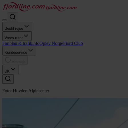
Bestil rejse
Vores ruter
Fartplan & trafikinfo
Oplev Norge
Fjord Club
Kundeservice
Min side
DK
Foto: Hovden Alpinsenter