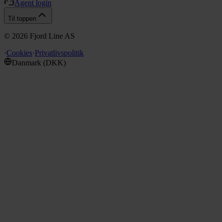
Agent login
Til toppen
©
2026
Fjord Line AS
·
Cookies
·
Privatlivspolitik
Danmark
(
DKK
)