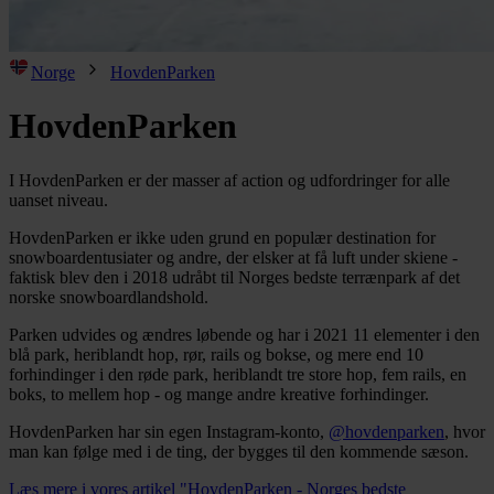
Norge
HovdenParken
HovdenParken
I HovdenParken er der masser af action og udfordringer for alle
uanset niveau.
HovdenParken er ikke uden grund en populær destination for
snowboardentusiater og andre, der elsker at få luft under skiene -
faktisk blev den i 2018 udråbt til Norges bedste terrænpark af det
norske snowboardlandshold.
Parken udvides og ændres løbende og har i 2021 11 elementer i den
blå park, heriblandt hop, rør, rails og bokse, og mere end 10
forhindinger i den røde park, heriblandt tre store hop, fem rails, en
boks, to mellem hop - og mange andre kreative forhindinger.
HovdenParken har sin egen Instagram-konto,
@hovdenparken
, hvor
man kan følge med i de ting, der bygges til den kommende sæson.
Læs mere i vores artikel "HovdenParken - Norges bedste