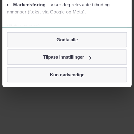
Markedsføring
– viser deg relevante tilbud og
annonser (f.eks. via Google og Meta).
Vil du vite mer?
Om informasjonskapsler
Godta alle
Googles retningslinjer for personvern
Vi tar ditt personvern på alvor
Tilpass innstillinger
Vi lagrer aldri informasjon gjennom cookies som direkte
identifiserer deg, som navn eller telefonnummer.
Kun nødvendige