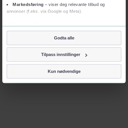
Markedsføring
– viser deg relevante tilbud og
annonser (f.eks. via Google og Meta).
Vil du vite mer?
Om informasjonskapsler
Godta alle
Googles retningslinjer for personvern
Vi tar ditt personvern på alvor
Tilpass innstillinger
Vi lagrer aldri informasjon gjennom cookies som direkte
identifiserer deg, som navn eller telefonnummer.
Kun nødvendige