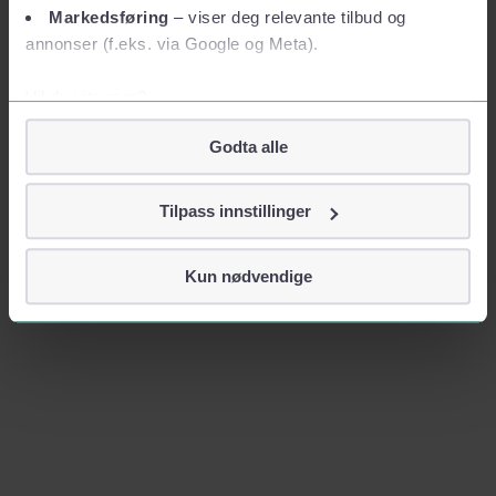
Markedsføring
– viser deg relevante tilbud og
annonser (f.eks. via Google og Meta).
Vil du vite mer?
Om informasjonskapsler
Godta alle
Googles retningslinjer for personvern
Vi tar ditt personvern på alvor
Tilpass innstillinger
Vi lagrer aldri informasjon gjennom cookies som direkte
identifiserer deg, som navn eller telefonnummer.
Kun nødvendige