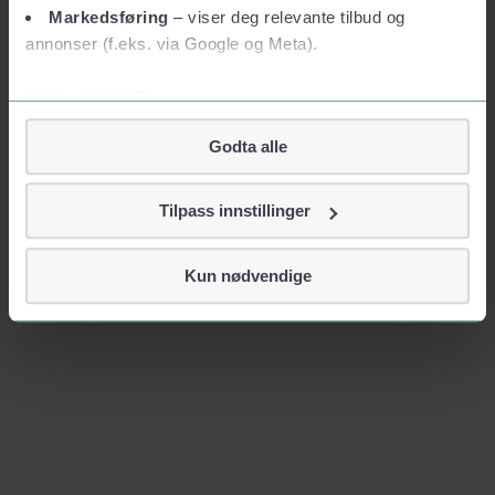
Markedsføring
– viser deg relevante tilbud og
annonser (f.eks. via Google og Meta).
Vil du vite mer?
Om informasjonskapsler
Godta alle
Googles retningslinjer for personvern
Vi tar ditt personvern på alvor
Tilpass innstillinger
Vi lagrer aldri informasjon gjennom cookies som direkte
identifiserer deg, som navn eller telefonnummer.
Kun nødvendige