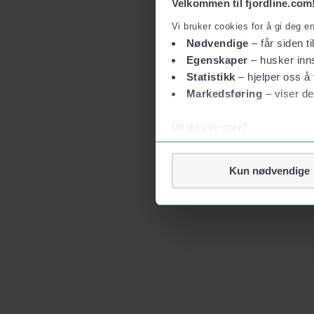
Velkommen til fjordline.com
Vi bruker cookies for å gi deg e
Nødvendige
– får siden ti
Egenskaper
– husker inns
Statistikk
– hjelper oss å 
Markedsføring
– viser de
Vil du vite mer?
Om informasjonskapsler
Googles retningslinjer for
Kun nødvendige
Vi tar ditt personvern på al
Vi lagrer aldri informasjon g