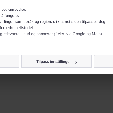
!
n god opplevelse:
l å fungere.
tillinger som språk og region, slik at nettsiden tilpasses deg.
forbedre nettstedet.
g relevante tilbud og annonser (f.eks. via Google og Meta).
 personvern
Tilpass innstillinger
vor
jennom cookies som direkte identifiserer deg, som navn eller te