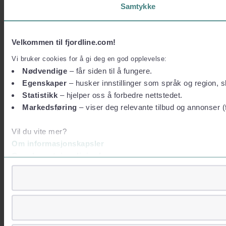
Samtykke
Velkommen til fjordline.com!
Vi bruker cookies for å gi deg en god opplevelse:
Nødvendige
– får siden til å fungere.
Egenskaper
– husker innstillinger som språk og region, sl
Statistikk
– hjelper oss å forbedre nettstedet.
Markedsføring
– viser deg relevante tilbud og annonser (
Vil du vite mer?
Om informasjonskapsler
Googles retningslinjer for personvern
Vi tar ditt personvern på alvor
Vi lagrer aldri informasjon gjennom cookies som direkte iden