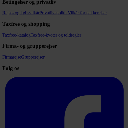
Betingelser og privatliv
Rejse- og købsvilkår
Privatlivspolitik
Vilkår for pakkerejser
Taxfree og shopping
Taxfree-katalog
Taxfree-kvoter og toldregler
Firma- og grupperejser
Firmarejse
Grupperejser
Følg os