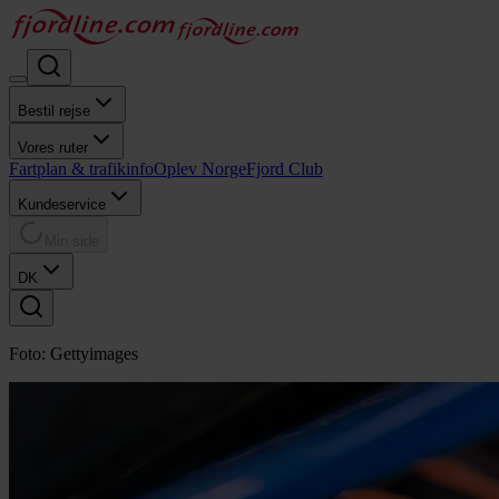
Bestil rejse
Vores ruter
Fartplan & trafikinfo
Oplev Norge
Fjord Club
Kundeservice
Min side
DK
Foto: Gettyimages