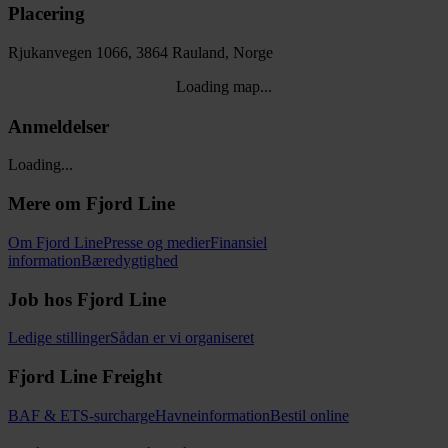
Placering
Rjukanvegen 1066, 3864 Rauland, Norge
Loading map...
Anmeldelser
Loading...
Mere om Fjord Line
Om Fjord Line
Presse og medier
Finansiel
information
Bæredygtighed
Job hos Fjord Line
Ledige stillinger
Sådan er vi organiseret
Fjord Line Freight
BAF & ETS-surcharge
Havneinformation
Bestil online