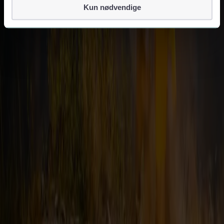
Kun nødvendige