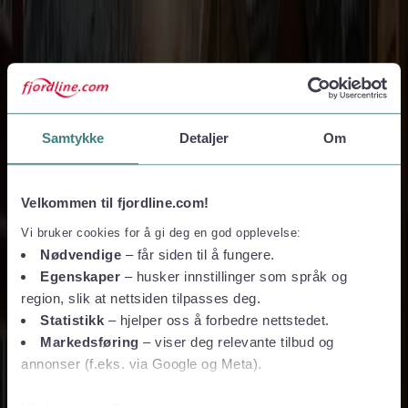
Ledige stillinger
Sådan er vi organiseret
Fjord Line Freight
BAF & ETS-surcharge
Havneinformation
Bestil online
Betingelser og privatliv
Samtykke
Detaljer
Om
Rejse- og købsvilkår
Privatlivspolitik
Vilkår for pakkerejser
Taxfree og shopping
Velkommen til fjordline.com!
Vi bruker cookies for å gi deg en god opplevelse:
Taxfree-katalog
Taxfree-kvoter og toldregler
Nødvendige
– får siden til å fungere.
Firma- og grupperejser
Egenskaper
– husker innstillinger som språk og
region, slik at nettsiden tilpasses deg.
Firmarejse
Grupperejser
Statistikk
– hjelper oss å forbedre nettstedet.
Følg os
Markedsføring
– viser deg relevante tilbud og
annonser (f.eks. via Google og Meta).
Vil du vite mer?