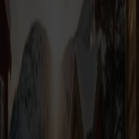
Fra
785,-
per person
Læs mere
Hirtshals
Kristiansand
Skiferie i Hovden
Bil inkluderet
Overnatning inkluderet
Tag på skiferie til Hovden med Fjord Line og oplev ægte norsk
vinterstemning. Her finder I 34 km alpine pister, 170 km
langrendsspor og en af Norges bedste terrænparker – og vælger I
selv mellem hytte, lejlighed eller hotel.
Fra
1 040,-
per person
Læs mere
Mere om Fjord Line
Om Fjord Line
Presse og medier
Finansiel
information
Bæredygtighed
Job hos Fjord Line