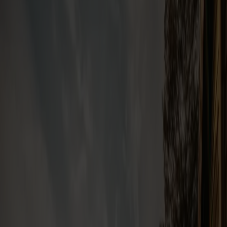
Kategori
Skiferie
Minicruise
Feriebolig
Unikke oplevelser
Kun overfart
Byferie
Familieferie
Supertilbud
Skiferie
Afrejse
Vælg havn
Ankomst
Vælg havn
Overnatning i land inkluderet i rejsen
Ja
Vis filter
3
rejser
:
Skiferie
Overnatning i land
Nulstil
Mest relevant
3
rejser
Nulstil
Skiferie
Overnatning i land
Hirtshals
Kristiansand
Skiferie i Vrådal