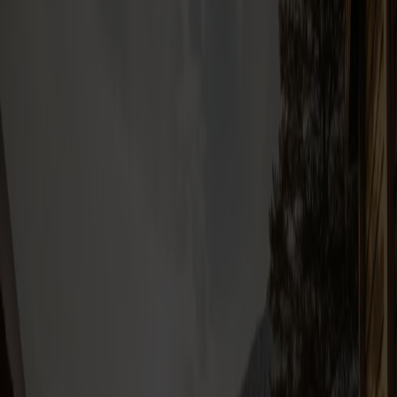
Bil inkluderet
Overnatning inkluderet
Tag familien med på en herlig skiferie til Vrådal – et stemningsfuldt
og familievenligt skiområde i hjertet af Telemark, blot få timer fra
Danmark. Her kan I bo i hyggelige hytter eller komfortable
ferielejligheder, flere med nem adgang til pisterne. Glæd jer til
snefyldte dage, flotte fjeldomgivelser og masser af vinterhygge.
Fra
885,-
per person
Læs mere
Hirtshals
Kristiansand
Skiferie i Rauland
Bil inkluderet
Overnatning inkluderet
Tag på skiferie til Rauland med Fjord Line og oplev ægte norsk
vinteridyl. Her finder I familievenlige pister, fantastiske
langrendsløjper og hyggelige hytter midt i fjeldet. Rejsen starter
komfortabelt til søs, og i Rauland venter skønne dage fyldt med
skiløb, leg i sneen og afslapning i rolige omgivelser. Perfekt til jer,
der drømmer om at kombinere aktiv ferie med hygge og samvær i
den smukke norske natur.