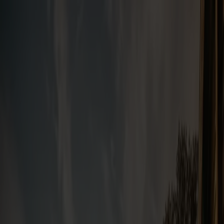
Bestil rejse
Vores ruter
Fartplan & trafikinfo
Oplev Norge
Fjord Club
Kundeservice
Min side
DK
Se vores
tilbud
Spar både tid og penge på din næste ferie eller weekendtur. Bestil en
pakkerejse hos Fjord Line, som inkluderer både overfart og
overnatning.