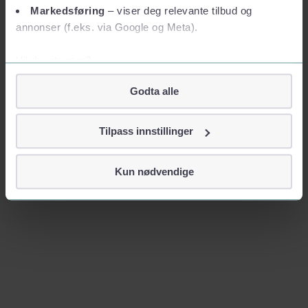
Markedsføring
– viser deg relevante tilbud og
annonser (f.eks. via Google og Meta).
Vil du vite mer?
Om informasjonskapsler
Godta alle
Googles retningslinjer for personvern
Vi tar ditt personvern på alvor
Tilpass innstillinger
Vi lagrer aldri informasjon gjennom cookies som direkte
identifiserer deg, som navn eller telefonnummer.
Kun nødvendige