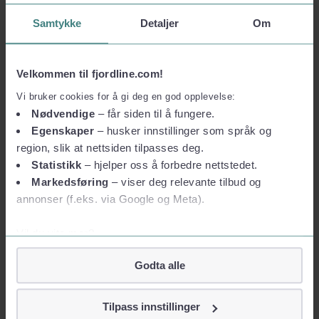
Tag bussen fra terminalen til Hirtshals station og derefter tog via
Samtykke
Detaljer
Om
Hjørring til Aalborg. Alternativt tilbyder Fjord Line direktebus til
Aalborg centrum og Bilka Storcenter.
Mere om Fjord Line
Velkommen til fjordline.com!
Vi bruker cookies for å gi deg en god opplevelse:
Om Fjord Line
Presse og medier
Finansiel
information
Bæredygtighed
Nødvendige
– får siden til å fungere.
Egenskaper
– husker innstillinger som språk og
Job hos Fjord Line
region, slik at nettsiden tilpasses deg.
Statistikk
– hjelper oss å forbedre nettstedet.
Ledige stillinger
Sådan er vi organiseret
Markedsføring
– viser deg relevante tilbud og
Fjord Line Freight
annonser (f.eks. via Google og Meta).
BAF & ETS-surcharge
Havneinformation
Bestil online
Vil du vite mer?
Betingelser og privatliv
Om informasjonskapsler
Godta alle
Googles retningslinjer for personvern
Rejse- og købsvilkår
Privatlivspolitik
Vilkår for pakkerejser
Vi tar ditt personvern på alvor
Taxfree og shopping
Tilpass innstillinger
Vi lagrer aldri informasjon gjennom cookies som direkte