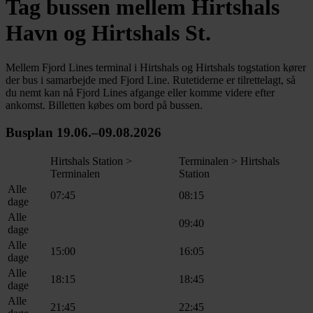
Tag bussen mellem Hirtshals
Havn og Hirtshals St.
Mellem Fjord Lines terminal i Hirtshals og Hirtshals togstation kører
der bus i samarbejde med Fjord Line. Rutetiderne er tilrettelagt, så
du nemt kan nå Fjord Lines afgange eller komme videre efter
ankomst. Billetten købes om bord på bussen.
Busplan 19.06.–09.08.2026
Hirtshals Station >
Terminalen > Hirtshals
Terminalen
Station
Alle
07:45
08:15
dage
Alle
09:40
dage
Alle
15:00
16:05
dage
Alle
18:15
18:45
dage
Alle
21:45
22:45