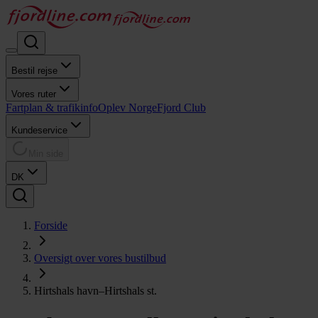
Bestil rejse
Vores ruter
Fartplan & trafikinfo
Oplev Norge
Fjord Club
Kundeservice
Min side
DK
Forside
Oversigt over vores bustilbud
Hirtshals havn–Hirtshals st.