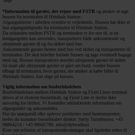
dage
*Information til gæster, der rejser med FSTR
og ønsker at tage
bussen fra terminalen til Hirtshals Station:
Afgangstiderne i tabellen ovenfor er vejledende. Bussen har ikke et
fast afgangstidspunkt fra terminalen til Hirtshals Station.
Da afstanden mellem FSTR og terminalen er for stor til, at en
landgangsbro kan anvendes, transporteres både ankommende og
afrejsende gæster til og fra skibet med bus.
Ankommende gæster hentes med bus ved skibet og transporteres til
terminalen. De skal herefter forlade bussen og tage eventuelt bagage
med sig. Bussen transporterer derefter afrejsende gæster til skibet.
Så snart alle afrejsende gæster er gået om bord, vender bussen
tilbage til terminalen, hvor gæster, der ønsker at købe billet til
Hirtshals Station, kan stige på bussen.
Vigtig information om busforbindelsen
Busforbindelsen mellem Hirtshals Station og Fjord Lines terminal
drives af et eksternt busselskab, og Fjord Line er derfor ikke
ansvarlig for driften. Vi formidler udelukkende information om
afgangstider og ankomsttider.
Har du spørgsmål eller oplever problemer med bustransporten,
bedes du kontakte busselskabet direkte: Sæby Turistbusser, +45
98864214 / +45 98941789, info@dybvadtaxi
Krav om refusion af transportomkostninger skal ligeledes rettes til