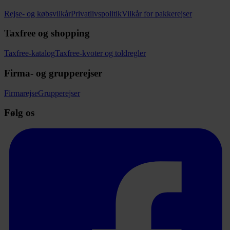
Rejse- og købsvilkår
Privatlivspolitik
Vilkår for pakkerejser
Taxfree og shopping
Taxfree-katalog
Taxfree-kvoter og toldregler
Firma- og grupperejser
Firmarejse
Grupperejser
Følg os