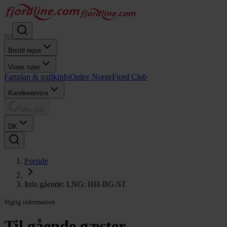
Bestil rejse
Vores ruter
Fartplan & trafikinfo
Oplev Norge
Fjord Club
Kundeservice
Min side
DK
Forside
Info gående: LNG: HH-BG-ST
Vigtig information
Til gående gæster