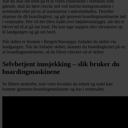
Når du skal om bord på et af vores cruiseskibe i Hirtshals som
gående, skal du først checke ind ved indcheckningsskranken i
terminalen eller på en af maskinerne i ankomsthallen. Derefter
skanner du dit boardingkort, og går gennem boardingmaskinerne ind
i ventesalen. Her vil der blive kaldt over højtaleranlægget, når det er
blevet tid til at gå om bord. Du kan tage trappen eller elevatoren op
til landgangen og gå om bord.
Når skibet er fremme i Bergen/Stavanger, forlader du skibet via
landgangen. Når du forlader skibet, skanner du boardingkortet på en
af boardingmaskinerne, så du bliver checket ud af skibet.
Selvbetjent innsjekking – slik bruker du
boardingmaskinene
Se filmen nedenfor, som viser hvordan du enkelt og raskt kan
komme gjennom boardingmaskinene og inn i ventesalen.