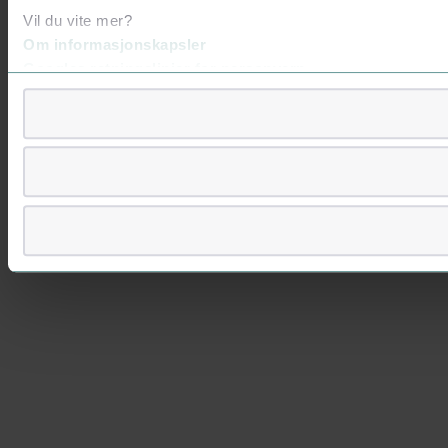
Vil du vite mer?
Om informasjonskapsler
Googles retningslinjer for personvern
Vi tar ditt personvern på alvor
Vi lagrer aldri informasjon gjennom cookies som direkte iden