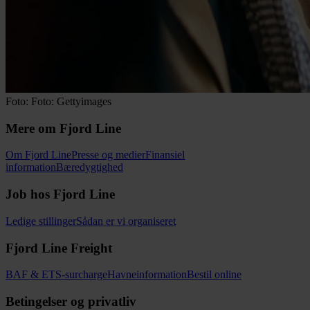
Foto: Foto: Gettyimages
Mere om Fjord Line
Om Fjord Line
Presse og medier
Finansiel
information
Bæredygtighed
Job hos Fjord Line
Ledige stillinger
Sådan er vi organiseret
Fjord Line Freight
BAF & ETS-surcharge
Havneinformation
Bestil online
Betingelser og privatliv