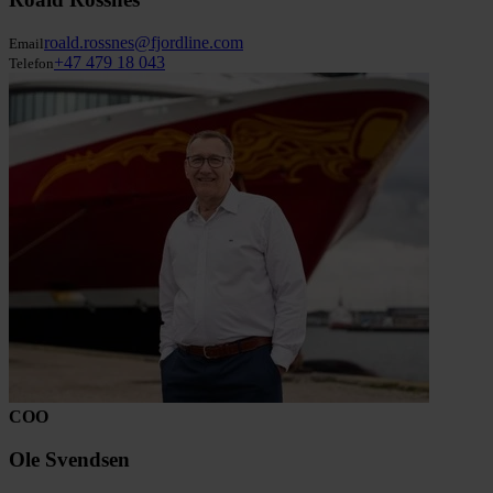
roald.rossnes@fjordline.com
Email
+47 479 18 043
Telefon
COO
Ole Svendsen