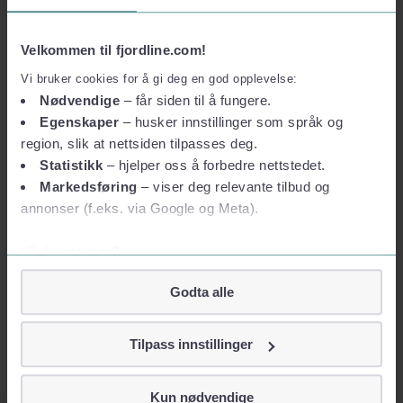
Velkommen til fjordline.com!
Vi bruker cookies for å gi deg en god opplevelse:
Nødvendige
– får siden til å fungere.
Egenskaper
– husker innstillinger som språk og
region, slik at nettsiden tilpasses deg.
Statistikk
– hjelper oss å forbedre nettstedet.
Markedsføring
– viser deg relevante tilbud og
annonser (f.eks. via Google og Meta).
Vil du vite mer?
Om informasjonskapsler
CCO
Godta alle
Googles retningslinjer for personvern
Kyrre Andresen
Vi tar ditt personvern på alvor
Tilpass innstillinger
kyrre.andresen@fjordline.com
Email
Vi lagrer aldri informasjon gjennom cookies som direkte
+47 901 10 700
Telefon
identifiserer deg, som navn eller telefonnummer.
Kun nødvendige