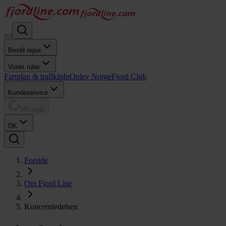
Bestil rejse
Vores ruter
Fartplan & trafikinfo
Oplev Norge
Fjord Club
Kundeservice
Min side
DK
Forside
Om Fjord Line
Koncernledelsen