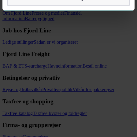
Mere om Fjord Line
Om Fjord Line
Presse og medier
Finansiel
information
Bæredygtighed
Job hos Fjord Line
Ledige stillinger
Sådan er vi organiseret
Fjord Line Freight
BAF & ETS-surcharge
Havneinformation
Bestil online
Betingelser og privatliv
Rejse- og købsvilkår
Privatlivspolitik
Vilkår for pakkerejser
Taxfree og shopping
Taxfree-katalog
Taxfree-kvoter og toldregler
Firma- og grupperejser
Firmarejse
Grupperejser