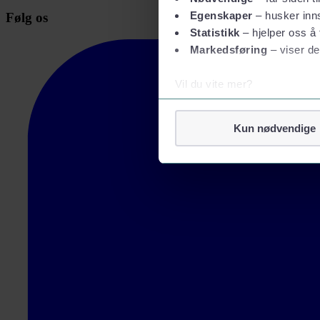
Egenskaper
– husker inns
Følg os
Statistikk
– hjelper oss å 
Markedsføring
– viser de
Vil du vite mer?
Om informasjonskapsler
Googles retningslinjer for
Kun nødvendige
Vi tar ditt personvern på al
Vi lagrer aldri informasjon g