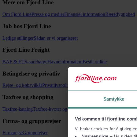
Mere om Fjord Line
Om Fjord Line
Presse og medier
Finansiel information
Bæredygtighed
Job hos Fjord Line
Ledige stillinger
Sådan er vi organiseret
Fjord Line Freight
BAF & ETS-surcharge
Havneinformation
Bestil online
Betingelser og privatliv
Rejse- og købsvilkår
Privatlivspolitik
Vilkår for pakkerejser
Taxfree og shopping
Samtykke
Taxfree-katalog
Taxfree-kvoter og toldregler
Velkommen til fjordline.com
Firma- og grupperejser
Vi bruker cookies for å gi deg e
Firmarejse
Grupperejser
Nødvendige
– får siden ti