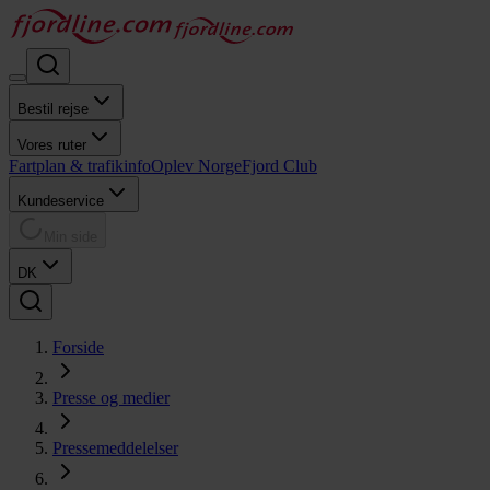
Bestil rejse
Vores ruter
Fartplan & trafikinfo
Oplev Norge
Fjord Club
Kundeservice
Min side
DK
Forside
Presse og medier
Pressemeddelelser