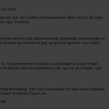
m for 2020.
ænset, selv om vi håber at landegrænserne åbner og at vi får noget
und, siger Ternblom.
det har været en god, traditionel norsk arbejdsånd, som har bragte os
den til ejerne og selskabet er god, og det lover godt for vores videre
or os. Vi repræsenterer en branche, som bidrager til at øge Norges
Vi er tilfredse med myndighedernes vilje og evne til at handle, siger
rivillig lønnedgang. Alle vores leverandører har også været forstående
 Rickard Ternblom i Fjord Line.
MNOK