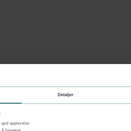
Detaljer
!
n god opplevelse:
l å fungere.