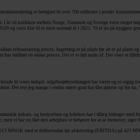
renteakkumulering er beregnet til over 700 millioner i positiv kontantstrø
. I år vil trafikken mellem Norge, Danmark og Sverige være meget begr
020 og være klar til et mere normalt år i 2021. Vi er nu på tryggere gr
an refinansiering proces. Ingenting er på plads før alt er på plads og 
 har fuldført en sådan proces. Det er vi lidt stolte af. Det viser at tilli
ttende til vores indspil. udgiftsstøtteordningen har været og er vigtig f
ktur. Det tror jeg mange i endnu større grad har fået øjnene op for nu. 
antastisk indsats, og bestyrelsen og ledelsen har i tillæg bidraget med f
e, men vi har nu fået den arbejdsro vi behøver for at se fremover, siger
å 1 613 MNOK med et driftsresultat før afskrivning (EBITDA) på 425 