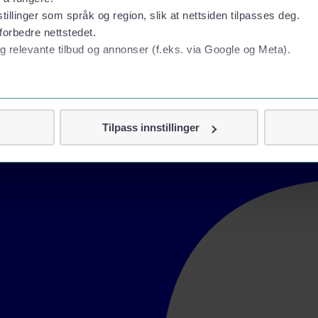
tillinger som språk og region, slik at nettsiden tilpasses deg.
forbedre nettstedet.
g relevante tilbud og annonser (f.eks. via Google og Meta).
 personvern
Tilpass innstillinger
vor
jennom cookies som direkte identifiserer deg, som navn eller te