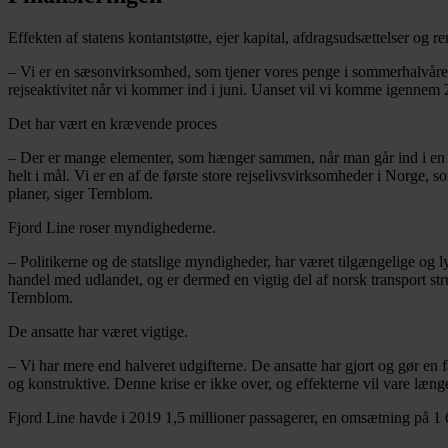
Effekten af statens kontantstøtte, ejer kapital, afdragsudsættelser og 
– Vi er en sæsonvirksomhed, som tjener vores penge i sommerhalvåret
rejseaktivitet når vi kommer ind i juni. Uanset vil vi komme igennem 2
Det har vært en krævende proces
– Der er mange elementer, som hænger sammen, når man går ind i en såd
helt i mål. Vi er en af de første store rejselivsvirksomheder i Norge, som
planer, siger Ternblom.
Fjord Line roser myndighederne.
– Politikerne og de statslige myndigheder, har været tilgængelige og ly
handel med udlandet, og er dermed en vigtig del af norsk transport stru
Ternblom.
De ansatte har været vigtige.
– Vi har mere end halveret udgifterne. De ansatte har gjort og gør en f
og konstruktive. Denne krise er ikke over, og effekterne vil vare læng
Fjord Line havde i 2019 1,5 millioner passagerer, en omsætning p