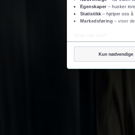
Egenskaper
– husker inns
Statistikk
– hjelper oss å 
Markedsføring
– viser de
Vil du vite mer?
Om informasjonskapsler
Googles retningslinjer for
Kun nødvendige
Vi tar ditt personvern på al
Vi lagrer aldri informasjon g