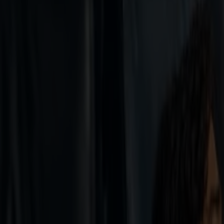
Oplev Norge i højsæsonen – til en ekstra god pris. Rejs til Bergen med 
Sommertilbud
Hirtshals