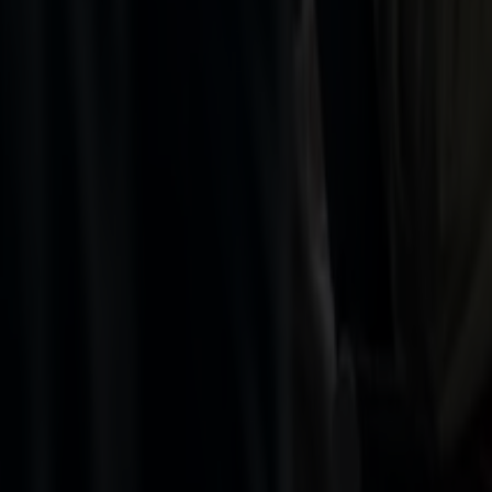
Sommertilbud
Hirtshals