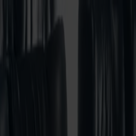
 fra Hirtshals inkl. hvilestole