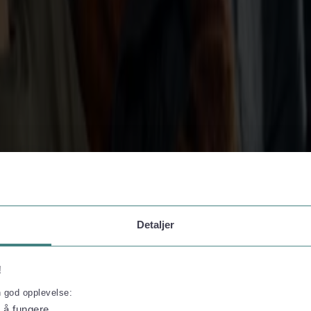
. hvilestole
ilen, nyd komfortable hvilestole og få friheden til at udforske fjorde og
Detaljer
!
n god opplevelse:
l å fungere.