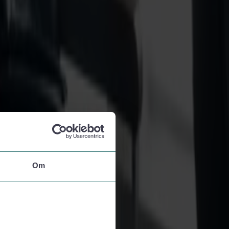
 fjelde i jeres eget tempo. Rejs frem til 31. august og få mere ferie for
Om