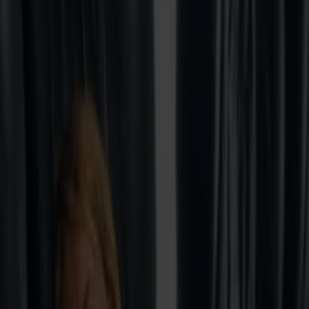
bilen, nyd komfortable hvilestole og få friheden til at udforske fjorde o