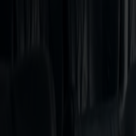
Bestil rejse
Vores ruter
Fartplan & trafikinfo
Oplev Norge
Fjord Club
Kundeservice
Min side
DK
Forside
Sommertilbud på overfart med bil fra Hirtshals inkl. hvilestole
Sommertilbud på overfart med bil