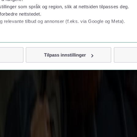
tillinger som språk og region, slik at nettsiden tilpasses deg.
forbedre nettstedet.
g relevante tilbud og annonser (f.eks. via Google og Meta).
 personvern
Tilpass innstillinger
vor
jennom cookies som direkte identifiserer deg, som navn eller te