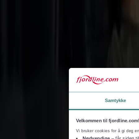
Bergen
Tilbud på overfart med bil fra Hirtshals til Bergen inkl
Bil inkluderet
Liggestol inkluderet
Oplev Norge i højsæsonen – til en ekstra god pris. Rejs til Bergen med b
pengene med vores laveste priser.
fra
771,-
pr. person
Se mer
Samtykke
Velkommen til fjordline.com
Vi bruker cookies for å gi deg e
Nødvendige
– får siden ti