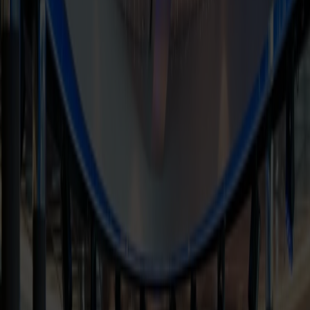
stemningsfull musikk. Underholdningen skaper liv og varme
gjennom hele reisen og gir deg den avslappede cruisefølelsen: en
perfekt kombinasjon av små opplevelser, sosialt samvær og tid til å
bare nyte turen.
Om bord venter mange hyggelige øjeblikke – uanset om du vil
slappe af med noget godt i glasset, nyde udsigten over havet eller
lytte til stemningsfuld musik. Underholdningen skaber liv og varme
gennem hele rejsen og giver dig den afslappede cruise-stemning: en
perfekt kombination af små oplevelser, socialt samvær og tid til bare
at nyde turen.
Læs mere om vores underholdningsprogram her
For de mindste – leg og sjov til søs
Hos Fjord Line sørger vi for, at også børnene får en mindeværdig
rejse. På MS Bergensfjord findes der legeområder både inde og ude
– et indendørs legehjørne på dæk 7 og et stort klatreskib på
soldækket, inspireret af skibet selv.