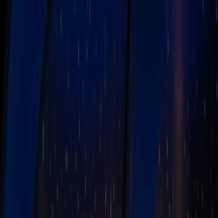
Bestil rejse
Vores ruter
Fartplan & trafikinfo
Oplev Norge
Fjord Club
Kundeservice
Min side
DK
Forside
Lær vores skibe at kende
MS Bergensfjord