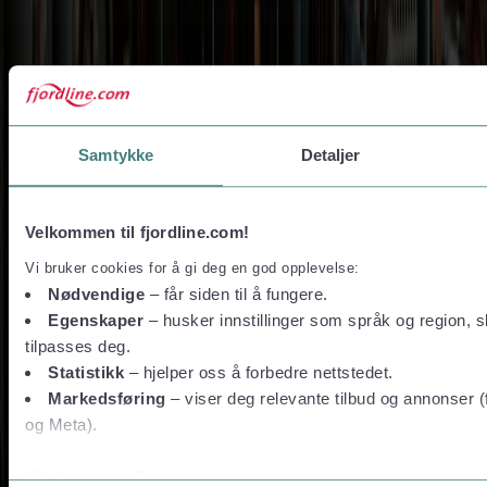
Firmarejse
Grupperejser
Følg os
Samtykke
Detaljer
Velkommen til fjordline.com!
Vi bruker cookies for å gi deg en god opplevelse:
Nødvendige
– får siden til å fungere.
Egenskaper
– husker innstillinger som språk og region, sl
tilpasses deg.
Statistikk
– hjelper oss å forbedre nettstedet.
Markedsføring
– viser deg relevante tilbud og annonser (
og Meta).
Vil du vite mer?