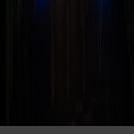
Sikker betaling
Visa
Mastercard
Vipps
Diners
Discover
Amex
Trustly
Agent login
Til toppen
©
2026
Fjord Line AS
·
Cookies
·
Privatlivspolitik
Danmark
(
DKK
)