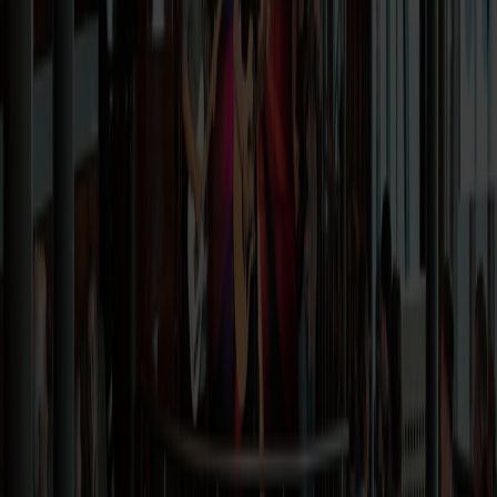
Læs mere om børneunderholdning om bord her
Mere om Fjord Line
Om Fjord Line
Presse og medier
Finansiel
information
Bæredygtighed
Job hos Fjord Line
Ledige stillinger
Sådan er vi organiseret
Fjord Line Freight
BAF & ETS-surcharge
Havneinformation
Bestil online
Betingelser og privatliv
Rejse- og købsvilkår
Privatlivspolitik
Vilkår for pakkerejser
Taxfree og shopping
Taxfree-katalog
Taxfree-kvoter og toldregler
Firma- og grupperejser