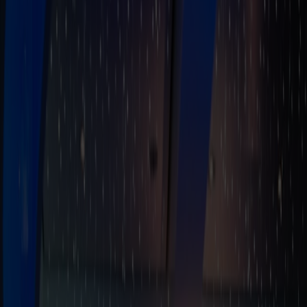
Underholdning - MS Bergensfjord
Underholdning om bord
Om bord på MS Bergensfjord kan du se frem til et varieret program
med musik, shows og aktiviteter, der passer til både store og små. Vi
byder på alt fra quiz, bingo og konkurrencer til temaaftener og
livemusik. Vores artister sørger for hyggelig stemning og musikalske
højdepunkter i Seaview Bar & Nightclub – de perfekte rammer for
gode oplevelser undervejs.
Musik, magi og hyggelige stunder
Underholdningen på MS Bergensfjord er skabt for at give dig den
ægte cruise-følelse – med kvalitet, variation og god atmosfære i
centrum. Her handler det lige så meget om at nyde stemningen som
om at se showsene, og om fællesskabet, der opstår, når latter, musik
og gode samtaler fylder skibet.
Vores artister byder på alt fra akustiske indslag og kendte klassikere
til energiske koncerter med fuldt band, og programmet varierer i
løbet af ugen, så hver sejlads får sin helt egen karakter.