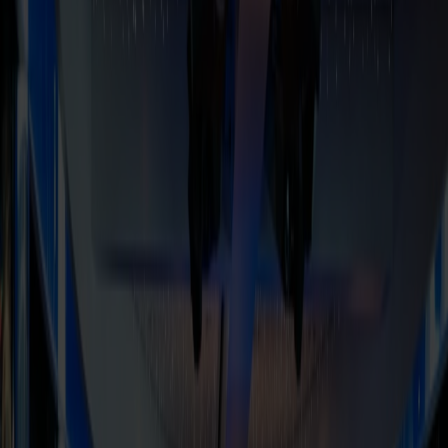
Foto: Foto: Emil Frej Hansen
Om bord finner du mange hyggelige øyeblikk – enten du vil slappe
av med noe godt i glasset, nyte utsikten til havet eller lytte til