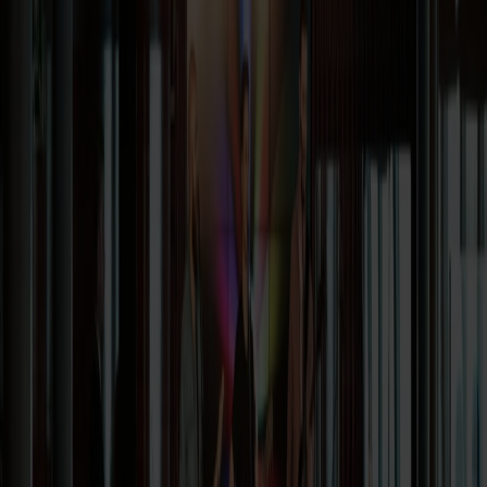
I skoleferier og højtider bliver turen ekstra sjov, når Fjordy og hans
venner dukker op med familiequiz, tegne- og perleværksted,
minidiskotek og små shows i Seaview Bar & Nightclub. Her kan
børnene hilse på Fjordy, tage billeder og deltage i aktiviteter, der
spreder latter og glæde. Ombord er det let at skabe gode ferieminder
– både for store og små.