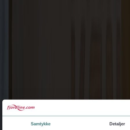
Samtykke
Detaljer