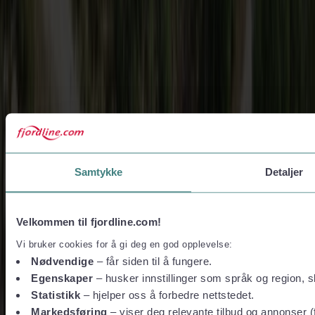
Samtykke
Detaljer
Velkommen til fjordline.com!
Vi bruker cookies for å gi deg en god opplevelse:
Nødvendige
– får siden til å fungere.
Egenskaper
– husker innstillinger som språk og region, sl
Statistikk
– hjelper oss å forbedre nettstedet.
Markedsføring
– viser deg relevante tilbud og annonser (