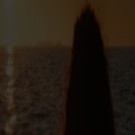
g shows, der gør fjordcruiset til noget særligt.
mer om en uforglemmelig dag på vandet – gør ferien endnu mere
etprisen vil derfor variere, og vi gør opmærksom på, at tilbuddet gælder 