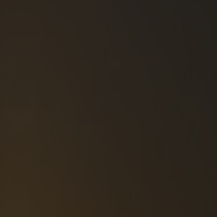
og Bergen
er en oplevelse for sig selv. Nyd postkortud