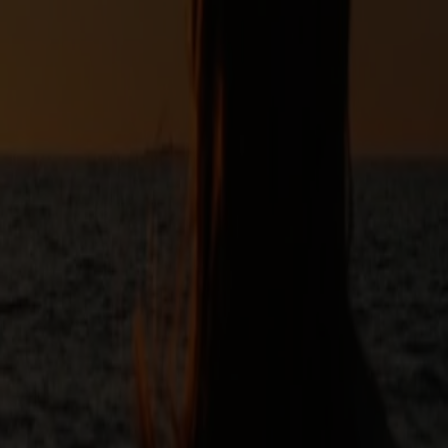
 mindeværdig med et fjordcruise til Bergen, hvor kystens
et begrænset antal pladser på udvalgte ture. Brændstofstillæg, skatter