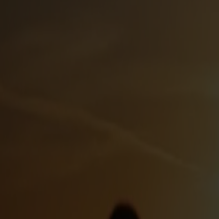
mens du slapper af på soldækket. Forkæl di
🌊 Fjordcruise mellem Stavanger og Berg
Book et fjordcruise med Fjord Line og nyd en hel dag på van
ukompliceret og en dag du sent vil glemme.
Oplev en af Norges smukkeste kystlinjer fra et af vores moder
Vi sejler indenskærs, tæt forbi småøer, skær og smuk norsk na
foran dig.
🍽️ Om bord venter gode oplevelser
Undervejs kan du forkæle dig selv med en lækker buffet med d
rundt om dig.
Er du til en god kop kaffe, kan du også købe din favorit fra 