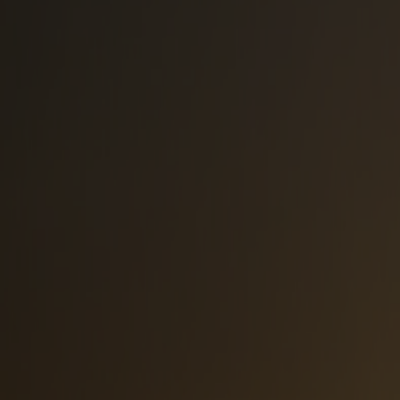
Stavanger
Rejsetype
Cruise
Til fods
Rejseperiode
01.07.2026
-
27.12.2026
Nyhed
FJORD CLUB MEDLEM
177,-
fra
pr person
Book nu
IKKE-MEDLEM
225
,-
Forside
/
Vores tilbud
/
Fjordcruise mellem Stavanger og Bergen
Nyd en hel dag på havet
Fjordcruise mellem Stavanger 
Et fjordcruise mellem Stavanger og Bergen 