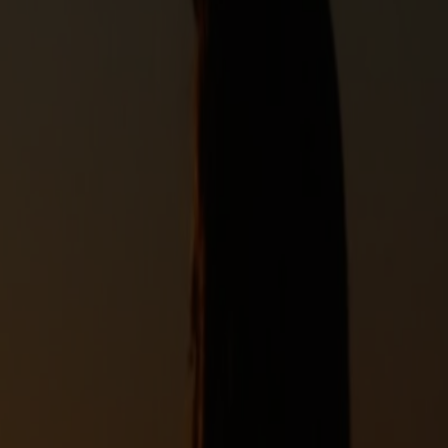
gen skal nydes til søs.
om morgenen, tilbage i Stavanger samme aften – nemt,
nger og Bergen.
g en kop kaffe i hånden og lad kystlandskabet folde sig ud
ens du indånder den friske havluft, mens kysten udfolder sig
ke natur.