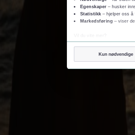
Firma- og grupperejser
Egenskaper
– husker inns
Statistikk
– hjelper oss å 
Firmarejse
Grupperejser
Markedsføring
– viser de
Følg os
Vil du vite mer?
Om informasjonskapsler
Googles retningslinjer for
Kun nødvendige
Vi tar ditt personvern på al
Vi lagrer aldri informasjon g