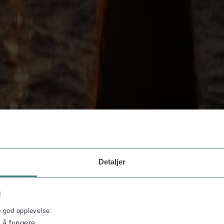
Detaljer
!
n god opplevelse:
l å fungere.