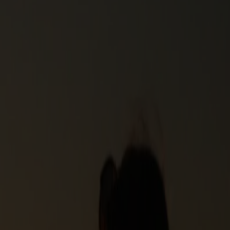
sigt over smukke fjelde og dybe fjorde,