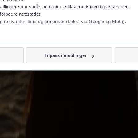
tillinger som språk og region, slik at nettsiden tilpasses deg.
forbedre nettstedet.
g relevante tilbud og annonser (f.eks. via Google og Meta).
 personvern
Tilpass innstillinger
vor
jennom cookies som direkte identifiserer deg, som navn eller te