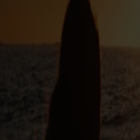
Der er desuden underholdning om bord – med livemusik, bingo o
🏔️ Perfekt hvis du er i Stavanger-området
Uanset om du er på ferie i Stavanger-området eller blot drøm
skønhed er den virkelige attraktion.
Prisen inkluderer
Rundtur mellem Stavanger og Bergen
Prisen er for 1 person
Inkl. EU-miljøafgift
Der vil være tillæg for ekstra personer
OBS: Du går ikke i land, men bliver om bord på hele rejsen
Prisinformation
Vores priser er dynamiske og styres af efterspørgsel og kapacitet. Bill
og afgifter er inkluderet i prisen. Alle priser er fra-priser og i DKK.