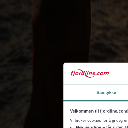
Book nu
Mere om Fjord Line
Om Fjord Line
Presse og medier
Finansiel information
Bæredygtighed
Job hos Fjord Line
Ledige stillinger
Sådan er vi organiseret
Fjord Line Freight
BAF & ETS-surcharge
Havneinformation
Bestil online
Betingelser og privatliv
Samtykke
Rejse- og købsvilkår
Privatlivspolitik
Vilkår for pakkerejser
Taxfree og shopping
Velkommen til fjordline.com
Taxfree-katalog
Taxfree-kvoter og toldregler
Vi bruker cookies for å gi deg e
Nødvendige
– får siden ti