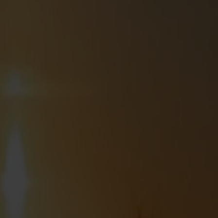
g selv med god mad og drikke undervejs – da
en
det langs Norges vestkyst, mellem Stavanger og Bergen. Afsted 
ne cruiseskibe, der dagligt sejler på strækningen mellem Stava
tur. Fra dækket har du panoramaudsigt over kystlandskabet – ta
rikkevarer inkluderet – og find en behagelig plads på dækket m
Starbucks om bord og nyde den med udsigten til den smukke nors