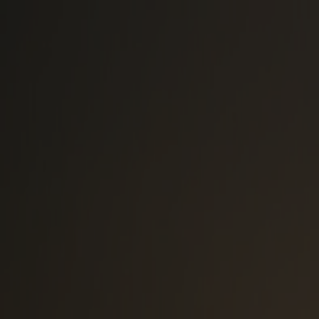
Bestil rejse
Vores ruter
Fartplan & trafikinfo
Oplev Norge
Fjord Club
Kundeservice
Min side
DK
Foto: Fjord Line
Nyhed
Cruise
Bergen