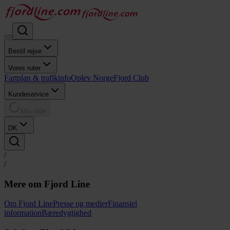
Bestil rejse
Vores ruter
Fartplan & trafikinfo
Oplev Norge
Fjord Club
Kundeservice
Min side
DK
/
/
Mere om Fjord Line
Om Fjord Line
Presse og medier
Finansiel
information
Bæredygtighed