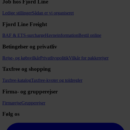
Job hos Fjord Line
Ledige stillinger
Sådan er vi organiseret
Fjord Line Freight
BAF & ETS-surcharge
Havneinformation
Bestil online
Betingelser og privatliv
Rejse- og købsvilkår
Privatlivspolitik
Vilkår for pakkerejser
Taxfree og shopping
Taxfree-katalog
Taxfree-kvoter og toldregler
Firma- og grupperejser
Firmarejse
Grupperejser
Følg os