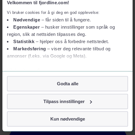
Velkommen til fjordline.com!
Vi bruker cookies for å gi deg en god opplevelse:
Nødvendige
– får siden til å fungere.
Egenskaper
– husker innstillinger som språk og
region, slik at nettsiden tilpasses deg.
Statistikk
– hjelper oss å forbedre nettstedet.
Markedsføring
– viser deg relevante tilbud og
annonser (f.eks. via Google og Meta).
Vil du vite mer?
Om informasjonskapsler
Godta alle
Googles retningslinjer for personvern
Vi tar ditt personvern på alvor
Tilpass innstillinger
Vi lagrer aldri informasjon gjennom cookies som direkte
identifiserer deg, som navn eller telefonnummer.
Kun nødvendige