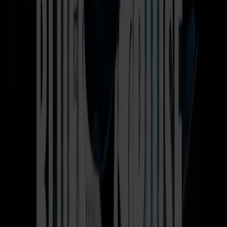
inviterer endnu en gang til et
stemningsfuldt bluescruise fra Hirtshals!
Glæd dig til et minicruise med hygge,
festlig atmosfære og masser af god
bluesmusik.
🎶 Blues, soul og ægte cruisehygge til søs
Glæd dig til en uforglemmelig weekend på havet med Fjord
Line. Allerede på udrejsen fra Hirtshals løftes stemningen,
når skibet fyldes med vaskeægte rhythm ’n’ blues og soul i
høj kvalitet – musik, der går lige i kroppen og skaber den
helt særlige bluesfølelse.
I barerne kan du nyde noget godt i glasset, mens tonerne fra
dygtige livebands og artister breder sig, og på den populære
Bluescafé på dæk 10 kan du opleve både klassiske numre og
spontane jamsessions med masser af spilleglæde og nærvær.