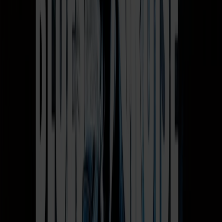
Efter en stemningsfuld udrejse kan du se frem til en roligere
hjemrejse fra Bergen mod Hirtshals. Her er der tid til at
slappe af, nyde faciliteterne om bord og ikke mindst den
smukke sejlads. På strækningen mellem Stavanger og Bergen
sejler skibet smukt indenskærs, og her kan du fra dækket
nyde en betagende udsigt til fjelde, øer og kystlandskaber –
en oplevelse, der gør rejsen til noget helt særligt.
🎸 Oplev fantastiske livebands om bord
Glæd dig til at opleve The Swampy R&B Experience – et
energisk band, der bringer lyden af New Orleans, swamp,
zydeco og rhythm & blues om bord. Med rå spilleglæde,
drivende rytmer og et særligt udtryk inspireret af
sydstatsmusikken byder bandet på koncerter fyldt med sjæl,
energi og ægte bluesstemning.
Lad dig rive med af The Vossa Rebels, som serverer
rockabilly med ungdommelig energi og masser af
spilleglæde. Bandet har i mere end 14 år begejstret publikum
på klubber og festivaler rundt om i landet og byder på
fængende rytmer, dansevenlig rockabilly og en