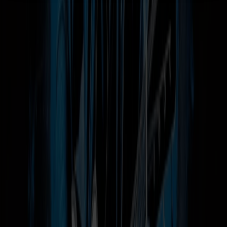
Rejse- og købsvilkår
Privatlivspolitik
Vilkår for pakkerejser
Taxfree og shopping
Taxfree-katalog
Taxfree-kvoter og toldregler
Firma- og grupperejser
Firmarejse
Grupperejser
Følg os