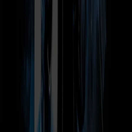
Sikker betaling
Visa
Mastercard
Vipps
Diners
Discover
Amex
Trustly
Agent login