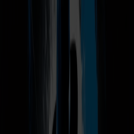
Bestil rejse
Vores ruter
Fartplan & trafikinfo
Oplev Norge
Fjord Club
Kundeservice
Min side
DK
Temacruise
Cruise
Hirtshals
Rejsetype
Cruise
Rejseperiode