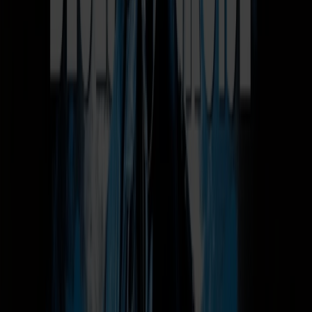
sceneoptræden, der skaber stemning fra første tone.
Glæd dig også til Howlin’ Jukes – et rutineret bluesrockband
kendt for deres stærke drive, store spilleglæde og eksplosive
sceneshow. Med dansevenlig blues, tunge riffs og høj energi
sørger bandet for ægte festivalstemning om bord, og de er
allerede blevet publikumsfavoritter på flere bluesfestivaler
og tidligere bluescruises.
🍽️ God mad på rejsen
Når sulten melder sig, finder du flere gode spisesteder om
bord. Commander Buffet byder på morgenmad, frokost og
middag med et stort udvalg, hvor du frit kan vælge dine
favoritter. Ønsker du en mere rolig og stemningsfuld
middag, er Grieg Brasserie et oplagt valg med velsmagende
retter lavet af gode råvarer.
🛍️ Gør en god handel om bord