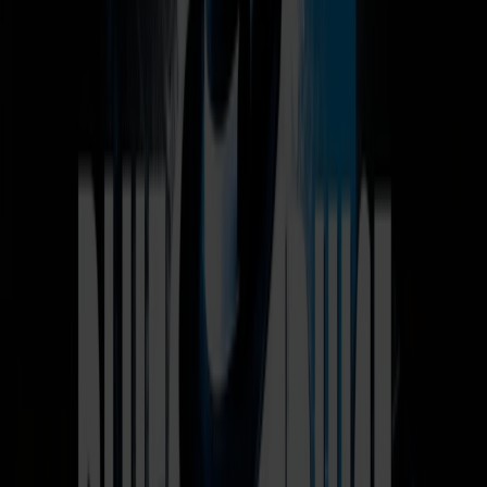
Ma
Ti
On
To
Fr
Lø
Sø
02.10.2026
-
04.10.2026
Temacruise
760,-
fra
pr. person
Book nu
Forside
/
Vores tilbud
/
Temacruise: Bluescruise fra Hirtshals - bliv
om bord
2. -4. oktober
Temacruise: Bluescruise fra
Hirtshals - bliv om bord
2.–4. oktober gentager vi succesen og