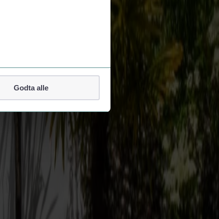
et begrænset antal pladser på udvalgte ture. Priserne inkluderer skatter
Godta alle
lefonnummer.