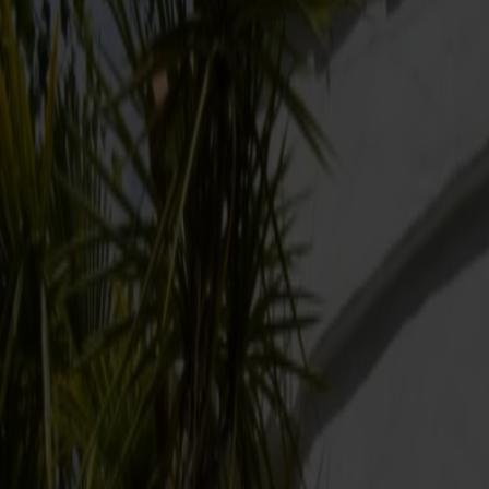
Er I klar til en dag, hvor børnene kan gå
fantasien løs i smukke, grønne omgivelser?
dag, der føles som en lille ferie i sig selv. 
🦁 En magisk dagstur med Fjord Line – op
Glæd jer til en dag fyldt med oplevelser for hele familien i 
Kardemomme by og Hakkebakkeskoven samt masser af aktiviteter
som JungelBob og Frit Fald – her er noget for alle aldre.
🐒 Nyheder i 2026 – endnu mere at glæde si
I 2026 er der ekstra god grund til at besøge Dyreparken. Par
de fascinerende dyr og lære mere om deres liv og adfærd.
Den populære bilbane fra 2025 er selvfølgelig også stadig et h
både sjovt og lærerigt.
🚢 Nemt og hurtigt fra Danmark til opleve