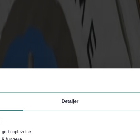
i vores rejseartikel
her.
Detaljer
!
n god opplevelse:
l å fungere.