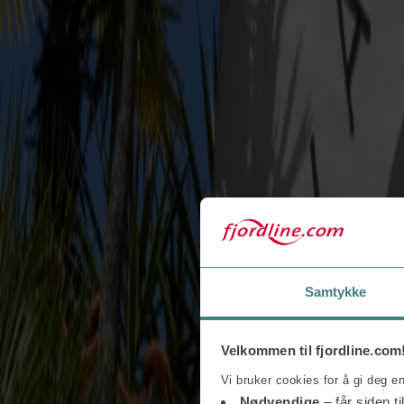
Danmark.
Læs mere om, hvad du kan opleve i Dyreparken i Kristiansand, 
Prisen inkluderer
Overfart tur/retur mellem Hirtshals og Kristiansand
1 standardsæde på Fjord FSTR
1 dagsbillet til Dyreparken og Kardemomme By pr. pers
EU-miljøafgift
Prisen er for 1 person
Rejseperiode: 19.06–09.08. Alle ugens dage dog ikke tirsdage
Samtykke
Børn 0–2 år gratis
Bemærk: Prisen vil være højere i juli måned
Velkommen til fjordline.com
OBS: Entrébilletten til Dyreparken gælder ikke til Badelandet
Vi bruker cookies for å gi deg e
Nødvendige
– får siden ti