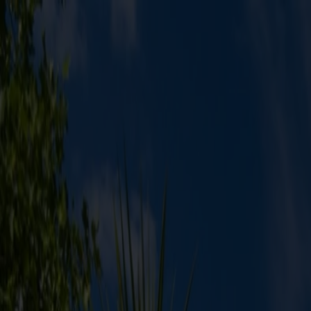
Bestil rejse
Vores ruter
Fartplan & trafikinfo
Oplev Norge
Fjord Club
Kundeservice
Min side
DK
Sommertilbud
Båtreise
Hirtshals
Kristiansand