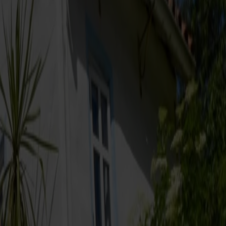
 bare 2 timer og 25 minutter sejler I til Kristiansand – perfekt
arken på under 30 minutter.
er hyppige afgange – cirka hvert 20. minut (og ca. hvert 30.
e her.
g og eventyr går hånd i hånd. Når dagen går på hæld, tager I
g bundfælde sig, mens I sejler komfortabelt tilbage mod