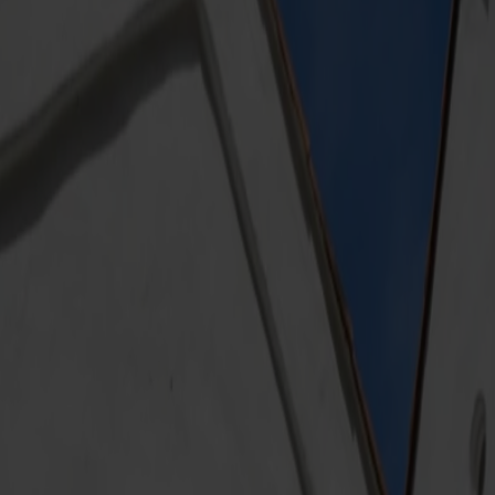
 på opdagelse blandt dyr fra hele verden, l
 Tag på dagscruise til Kristiansand med entr
Nemt, overskueligt og fyldt med store oplevelse
lev Dyreparken i Kristiansand
en af Norges mest populære attraktioner. Dyreparken i Kristians
 og forlystelser for både børn og voksne. Mød piraterne i Kapt
g til
ken fejrer nemlig 60-års jubilæum, og samtidig åbner et helt n
it. Her kan børnene køre rundt i deres egne små biler, prøve kr
lserne