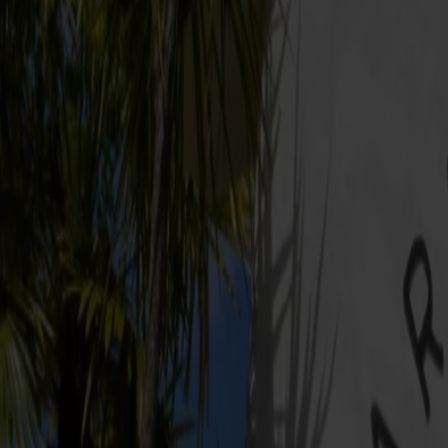
Jeres oplevelse starter allerede, når I går om bord på den lynh
til en afslappende start på dagen med mulighed for at nyde mad
Fra terminalen er det nemt at komme videre. En kort gåtur brin
🚌 Praktisk information om transport
På hverdage og lørdage kan I tage bus M1 til Dyreparken, men
minut om søndagen).
Billetter købes nemmest via bussens app, men kan også købes 
🎈 En dag fyldt med oplevelser
Vel fremme i Dyreparken er det bare at gå på opdagelse. Her v
nemt bussen tilbage til Kristiansand. Stå af ved Vestre Strandg
🌊 Afslappende hjemrejse
Hjemturen går fra Kristiansand kl. 19.45 med Fjord FSTR. Læn 