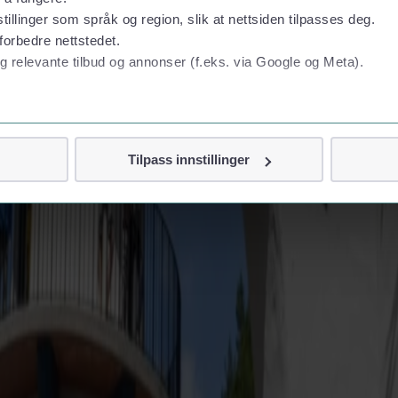
tillinger som språk og region, slik at nettsiden tilpasses deg.
forbedre nettstedet.
etprisen vil derfor variere, og vi gør opmærksom på, at tilbuddet gælder 
g relevante tilbud og annonser (f.eks. via Google og Meta).
 personvern
Tilpass innstillinger
vor
jennom cookies som direkte identifiserer deg, som navn eller te