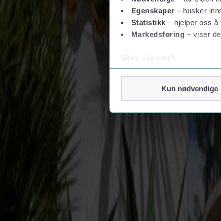
Prisinformation
Egenskaper
– husker inns
Statistikk
– hjelper oss å 
Vores priser er dynamiske og styres af efterspørgsel og kapacitet. Bill
og afgifter. Alle priser er fra-priser og i DKK.
Markedsføring
– viser de
Book nu
Vil du vite mer?
Mere om Fjord Line
Om informasjonskapsler
Googles retningslinjer for
Kun nødvendige
Om Fjord Line
Presse og medier
Finansiel information
Bæredygtighed
Vi tar ditt personvern på al
Job hos Fjord Line
Vi lagrer aldri informasjon g
Ledige stillinger
Sådan er vi organiseret
Fjord Line Freight
BAF & ETS-surcharge
Havneinformation
Bestil online
Betingelser og privatliv
Rejse- og købsvilkår
Privatlivspolitik
Vilkår for pakkerejser