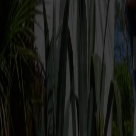
Taxfree og shopping
Taxfree-katalog
Taxfree-kvoter og toldregler
Firma- og grupperejser
Firmarejse
Grupperejser
Følg os