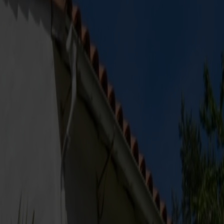
ege sig gennem Kardemomme by og slippe
é til Dyreparken inkluderet – og få en
r fra start til slut.
and byder på mere end 100 dyrearter, kendte universer som
ajn Sabeltands Verden, eller få sus i maven i attraktioner
yt og moderne chimpansehus, hvor I kan komme endnu tættere på
æfter med trafikregler og endda tage deres eget “kørekort” –