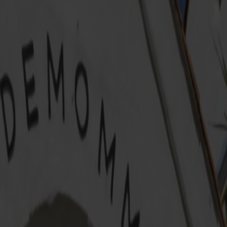
urtige katamaran Fjord FSTR i Hirtshals med afgang kl. 09.45. På
, udsigt og faciliteter om bord.
ger jer til busstationen, hvorfra bussen kører direkte til Dyrep
s der om søndagen køres med bus nr. 100. I sommerperioden er d
om bord med kort eller kontanter.
App og bustider finder du lig
enter mange timers oplevelser i smukke omgivelser, hvor dyr, le
ate – kun en kort gåtur fra færgeterminalen.
jer tilbage, slap af og lad indtrykkene fra en oplevelsesrig da