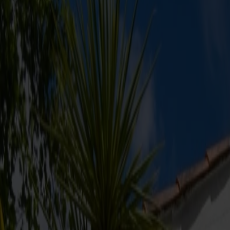
Rejsetype
Cruise
Dagstur
Rejseperiode
Ma
Ti
On
To
Fr
Lø
Sø
19.06.2026
-
09.08.2026
Sommertilbud
640,-
fra
pr. person inkl. EU-miljøafgift
Book nu
Forside
/
Vores tilbud
/
Dagscruise til Dyreparken i Kristiansand inkl. 
Oplev Norges største forlystelsespark
Dagscruise til Dyreparken i Kris