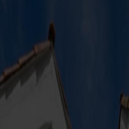
entré
tiansand inkl. entré