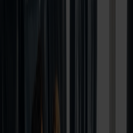
Rejsetype
Bilpakke
Rejseperiode
01.03.2026
-
31.08.2026
Sommertilbud
697,-
fra
pr. person
Book nu
Forside
/
Vores tilbud
/
Tilbud på overfart med bil fra Hirtshals til
Stavanger inkl. hvilestole
Rejs i højsæsonen til en skarp pris
Tilbud på overfart med bil fra
Hirtshals til Stavanger inkl.
hvilestole
Oplev Norge i højsæsonen – til en ekstra