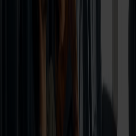
oplevelsesrig kør-selv-ferie – også i sommerperioden, hvor
naturen viser sig fra sin smukkeste side.
Must-sees i og omkring Stavanger:
• Preikestolen – den ikoniske klippe med udsigt over
Lysefjorden
• Kjeragbolten – den berømte sten klemt mellem to fjeldsider
• Lysefjorden – oplev den dramatiske natur fra vandsiden
• Flørlitrapperne – verdens længste trætrappe med 4.444 trin
• Fargegatan – Stavangers farverige og hyggelige gade
⛺ Spar på overnatningen med
allemandsretten
Vil I rejse ekstra budgetvenligt, giver den norske
allemandsret jer frihed til at færdes i naturen og slå telt op i
det fri – mindst 150 meter fra huse og hytter. I må som
udgangspunkt overnatte samme sted i op til to nætter. Perfekt
til jer, der vil vågne op midt i den smukke norske natur.