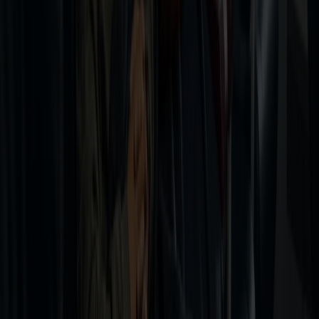
Taxfree og shopping
Taxfree-katalog
Taxfree-kvoter og toldregler
Firma- og grupperejser
Firmarejse
Grupperejser
Følg os