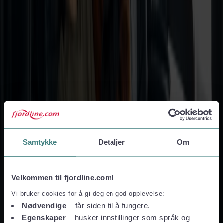
👉 Pak bilen, saml vennerne – og sæt kurs mod nye eventyr i
nord! Antallet af pladser er begrænset, så det betaler sig at
være ude i god tid.
Prisen inkluderer
Overfart én vej mellem Hirtshals og Stavanger
1 personbil (max. 1,95 m høj og 5 m lang)
1 hvilestol pr. person
Inkl. EU-miljøafgift
Samtykke
Detaljer
Om
Priseeksemplet gælder pr. person når to personer rejser
sammen
Pris for ekstra personer i bilen DKK 73
Velkommen til fjordline.com!
Bemærk: Dette tilbud gælder kun et begrænset antal pladser på
Vi bruker cookies for å gi deg en god opplevelse:
udvalgte afgange
Nødvendige
– får siden til å fungere.
Prisinformation
Egenskaper
– husker innstillinger som språk og