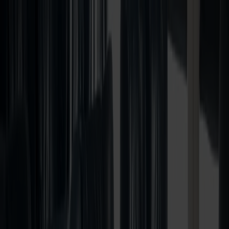
Bestil rejse
Vores ruter
Fartplan & trafikinfo
Oplev Norge
Fjord Club
Kundeservice
Min side
DK
Sommertilbud
Båtreise
Hirtshals
Stavanger