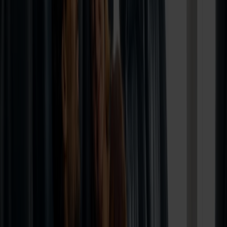
uforglemmelige naturoplevelser.
🛳️ Start ferien allerede om bord
Overfarten foregår med vores moderne cruiseskibe MS
Bergensfjord eller MS Stavangerfjord. Her kan I:
• spise godt i skibets restauranter
• nyde udsigten over havet under sejladsen
• gøre en god handel i Taxfree-butikken
• slappe af med en drink og god stemning i Seaview Bar &
Nightclub
🏔️ Oplev Stavanger og det bedste af
Fjord Norge
Stavanger byder på charmerende gader, spændende kultur og
nogle af Norges mest spektakulære naturoplevelser lige i
nærheden. Byen er et ideelt udgangspunkt for en aktiv og