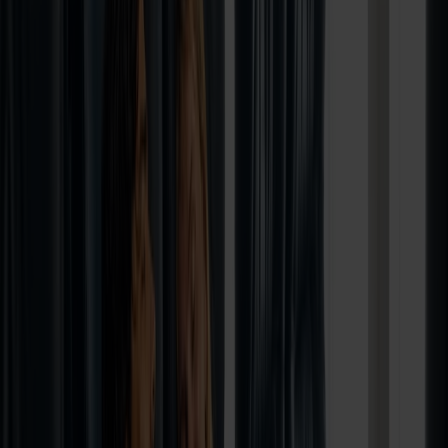
god pris. Rejs til Stavanger med bilen,
nyd komfortable hvilestole og få friheden
til at udforske fjorde og fjelde i jeres eget
tempo. Rejs frem til 31. august og få mere
ferie for pengene med vores laveste
priser.
🚗 Roadtrip til Stavanger i højsæsonen –
til en ekstra god pris
Drømmer I om en roadtrip i storslået natur midt i
højsæsonen? Med vores fordelagtige tilbud på overfart med
bil fra Hirtshals til Stavanger får I en komfortabel og
prisvenlig start på eventyret. I rejser med hvilestole og har
bilen med om bord – så snart I kører i land, er I klar til at
udforske Fjord Norge i jeres eget tempo.
Det er den perfekte løsning til jer, der vil have mest muligt
ud af feriebudgettet i højsæsonen: fleksibilitet, frihed og