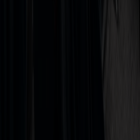
Sikker betaling
Visa
Mastercard
Vipps
Diners
Discover
Amex
Trustly
Agent login
Til toppen