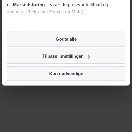
Markedsføring
– viser deg relevante tilbud og
annonser (f.eks. via Google og Meta).
Vil du vite mer?
Om informasjonskapsler
Godta alle
Googles retningslinjer for personvern
Vi tar ditt personvern på alvor
Tilpass innstillinger
Vi lagrer aldri informasjon gjennom cookies som direkte
identifiserer deg, som navn eller telefonnummer.
Kun nødvendige