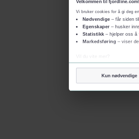
Velkommen til fjordline.com
Vi bruker cookies for å gi deg e
Nødvendige
– får siden ti
Egenskaper
– husker inns
Statistikk
– hjelper oss å 
Markedsføring
– viser de
Vil du vite mer?
Om informasjonskapsler
Googles retningslinjer for
Kun nødvendige
Vi tar ditt personvern på al
Vi lagrer aldri informasjon g