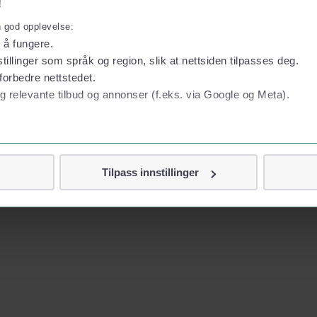
!
n god opplevelse:
l å fungere.
tillinger som språk og region, slik at nettsiden tilpasses deg.
forbedre nettstedet.
g relevante tilbud og annonser (f.eks. via Google og Meta).
 personvern
Tilpass innstillinger
vor
jennom cookies som direkte identifiserer deg, som navn eller te