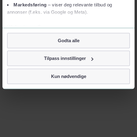
Markedsføring
– viser deg relevante tilbud og
annonser (f.eks. via Google og Meta).
Vil du vite mer?
Om informasjonskapsler
Godta alle
Googles retningslinjer for personvern
Vi tar ditt personvern på alvor
Tilpass innstillinger
Vi lagrer aldri informasjon gjennom cookies som direkte
identifiserer deg, som navn eller telefonnummer.
Kun nødvendige