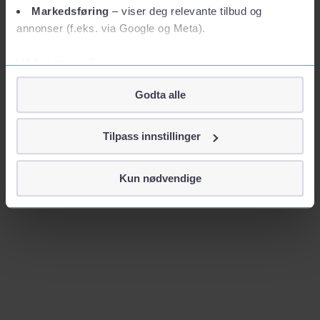
Markedsføring
– viser deg relevante tilbud og
annonser (f.eks. via Google og Meta).
Vil du vite mer?
Om informasjonskapsler
Godta alle
Googles retningslinjer for personvern
Vi tar ditt personvern på alvor
Tilpass innstillinger
Vi lagrer aldri informasjon gjennom cookies som direkte
identifiserer deg, som navn eller telefonnummer.
Kun nødvendige