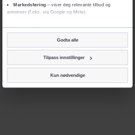
Markedsføring
– viser deg relevante tilbud og
annonser (f.eks. via Google og Meta).
Vil du vite mer?
Om informasjonskapsler
Godta alle
Googles retningslinjer for personvern
Vi tar ditt personvern på alvor
Tilpass innstillinger
Vi lagrer aldri informasjon gjennom cookies som direkte
identifiserer deg, som navn eller telefonnummer.
Kun nødvendige