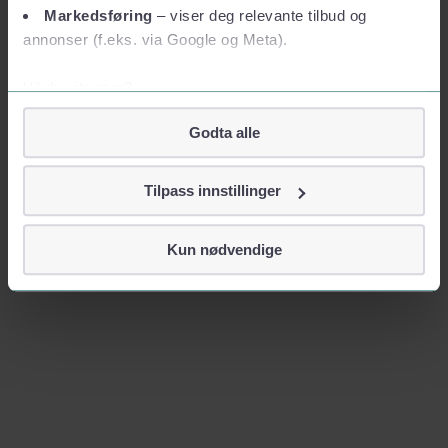
Markedsføring
– viser deg relevante tilbud og
annonser (f.eks. via Google og Meta).
Vil du vite mer?
Om informasjonskapsler
Godta alle
Googles retningslinjer for personvern
Vi tar ditt personvern på alvor
Tilpass innstillinger
Vi lagrer aldri informasjon gjennom cookies som direkte
identifiserer deg, som navn eller telefonnummer.
Kun nødvendige