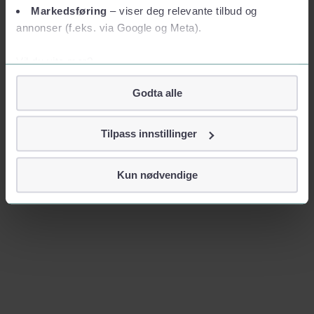
Markedsføring
– viser deg relevante tilbud og
annonser (f.eks. via Google og Meta).
Vil du vite mer?
Om informasjonskapsler
Godta alle
Googles retningslinjer for personvern
Vi tar ditt personvern på alvor
Tilpass innstillinger
Vi lagrer aldri informasjon gjennom cookies som direkte
identifiserer deg, som navn eller telefonnummer.
Kun nødvendige