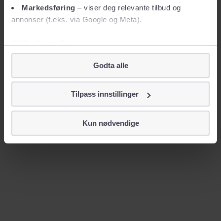
Markedsføring
– viser deg relevante tilbud og
annonser (f.eks. via Google og Meta).
Vil du vite mer?
Om informasjonskapsler
Godta alle
Googles retningslinjer for personvern
Vi tar ditt personvern på alvor
Tilpass innstillinger
Vi lagrer aldri informasjon gjennom cookies som direkte
identifiserer deg, som navn eller telefonnummer.
Kun nødvendige