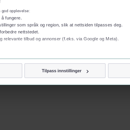
!
n god opplevelse:
l å fungere.
tillinger som språk og region, slik at nettsiden tilpasses deg.
forbedre nettstedet.
g relevante tilbud og annonser (f.eks. via Google og Meta).
 personvern
Tilpass innstillinger
vor
jennom cookies som direkte identifiserer deg, som navn eller te