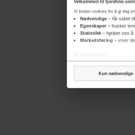
Velkommen til fjordline.com
Vi bruker cookies for å gi deg e
Nødvendige
– får siden ti
Egenskaper
– husker inns
Statistikk
– hjelper oss å 
Markedsføring
– viser de
Vil du vite mer?
Om informasjonskapsler
Googles retningslinjer for
Kun nødvendige
Vi tar ditt personvern på al
Vi lagrer aldri informasjon g