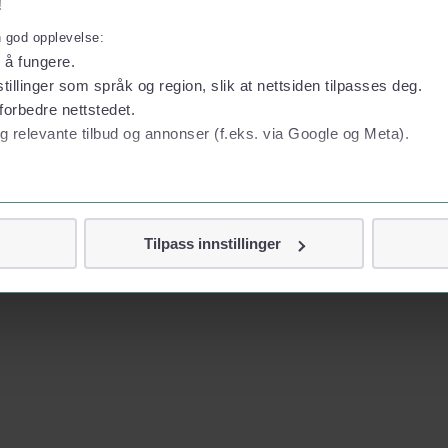
!
n god opplevelse:
l å fungere.
tillinger som språk og region, slik at nettsiden tilpasses deg.
forbedre nettstedet.
g relevante tilbud og annonser (f.eks. via Google og Meta).
 personvern
Tilpass innstillinger
vor
jennom cookies som direkte identifiserer deg, som navn eller te