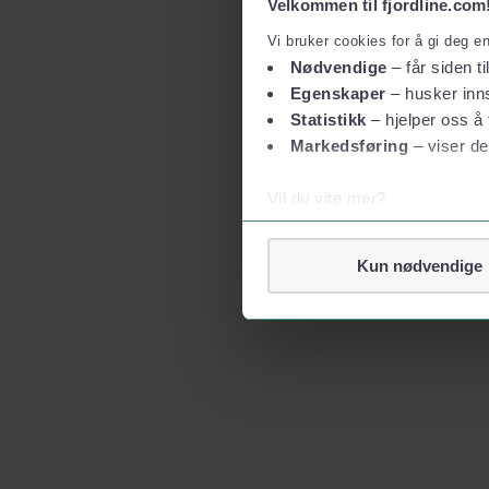
Velkommen til fjordline.com
Vi bruker cookies for å gi deg e
Nødvendige
– får siden ti
Egenskaper
– husker inns
Statistikk
– hjelper oss å 
Markedsføring
– viser de
Vil du vite mer?
Om informasjonskapsler
Googles retningslinjer for
Kun nødvendige
Vi tar ditt personvern på al
Vi lagrer aldri informasjon g