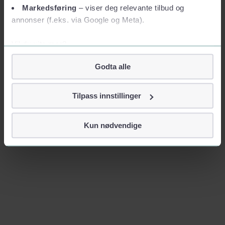
Markedsføring
– viser deg relevante tilbud og
annonser (f.eks. via Google og Meta).
Vil du vite mer?
Om informasjonskapsler
Godta alle
Googles retningslinjer for personvern
Vi tar ditt personvern på alvor
Tilpass innstillinger
Vi lagrer aldri informasjon gjennom cookies som direkte
identifiserer deg, som navn eller telefonnummer.
Kun nødvendige