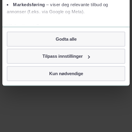
Markedsføring
– viser deg relevante tilbud og
annonser (f.eks. via Google og Meta).
Vil du vite mer?
Om informasjonskapsler
Godta alle
Googles retningslinjer for personvern
Vi tar ditt personvern på alvor
Tilpass innstillinger
Vi lagrer aldri informasjon gjennom cookies som direkte
identifiserer deg, som navn eller telefonnummer.
Kun nødvendige