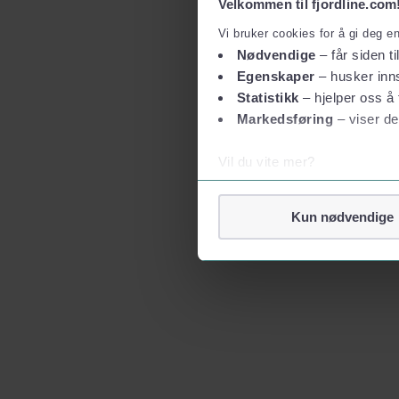
Velkommen til fjordline.com
Vi bruker cookies for å gi deg e
Nødvendige
– får siden ti
Egenskaper
– husker inns
Statistikk
– hjelper oss å 
Markedsføring
– viser de
Vil du vite mer?
Om informasjonskapsler
Googles retningslinjer for
Kun nødvendige
Vi tar ditt personvern på al
Vi lagrer aldri informasjon g