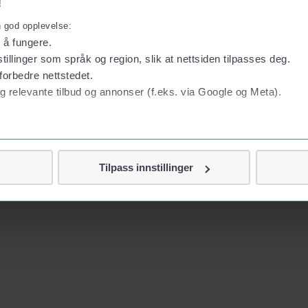
!
n god opplevelse:
l å fungere.
tillinger som språk og region, slik at nettsiden tilpasses deg.
forbedre nettstedet.
g relevante tilbud og annonser (f.eks. via Google og Meta).
 personvern
Tilpass innstillinger
vor
jennom cookies som direkte identifiserer deg, som navn eller te