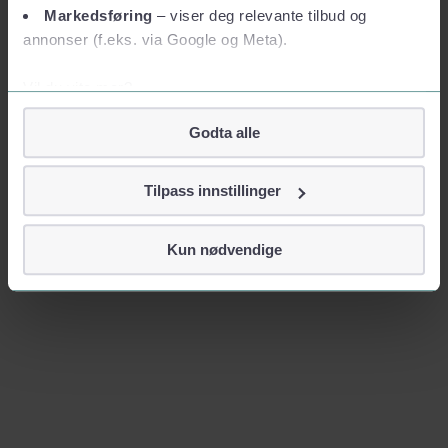
Markedsføring
– viser deg relevante tilbud og
annonser (f.eks. via Google og Meta).
Vil du vite mer?
Om informasjonskapsler
Godta alle
Googles retningslinjer for personvern
Vi tar ditt personvern på alvor
Tilpass innstillinger
Vi lagrer aldri informasjon gjennom cookies som direkte
identifiserer deg, som navn eller telefonnummer.
Kun nødvendige