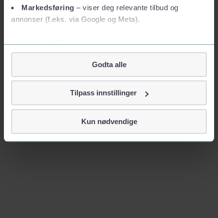
Markedsføring
– viser deg relevante tilbud og
annonser (f.eks. via Google og Meta).
Vil du vite mer?
Om informasjonskapsler
Godta alle
Googles retningslinjer for personvern
Vi tar ditt personvern på alvor
Tilpass innstillinger
Vi lagrer aldri informasjon gjennom cookies som direkte
identifiserer deg, som navn eller telefonnummer.
Kun nødvendige