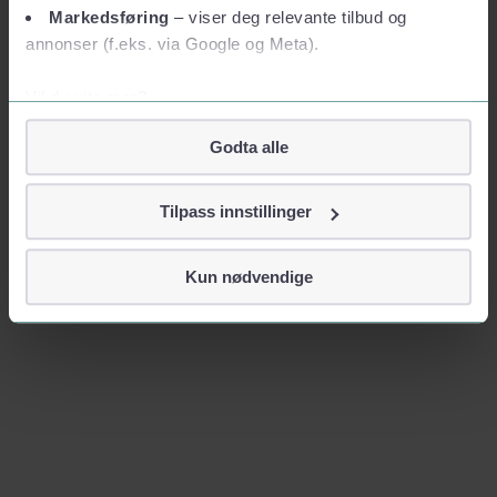
Markedsføring
– viser deg relevante tilbud og
annonser (f.eks. via Google og Meta).
Vil du vite mer?
Om informasjonskapsler
Godta alle
Googles retningslinjer for personvern
Vi tar ditt personvern på alvor
Tilpass innstillinger
Vi lagrer aldri informasjon gjennom cookies som direkte
identifiserer deg, som navn eller telefonnummer.
Kun nødvendige