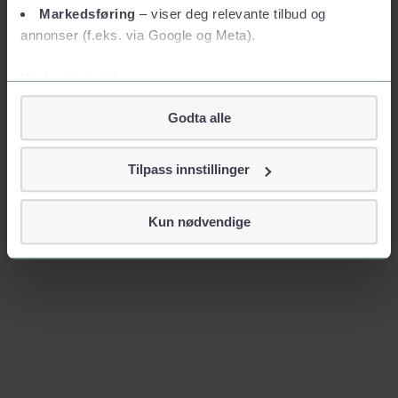
Markedsføring
– viser deg relevante tilbud og
annonser (f.eks. via Google og Meta).
Vil du vite mer?
Om informasjonskapsler
Godta alle
Googles retningslinjer for personvern
Vi tar ditt personvern på alvor
Tilpass innstillinger
Vi lagrer aldri informasjon gjennom cookies som direkte
identifiserer deg, som navn eller telefonnummer.
Kun nødvendige