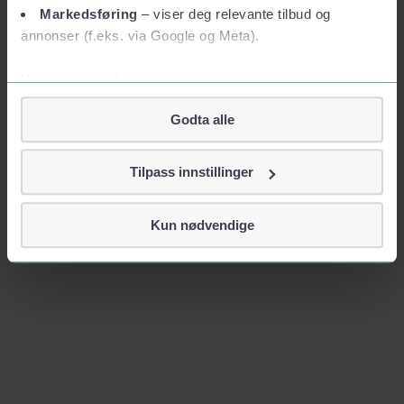
Markedsføring
– viser deg relevante tilbud og
annonser (f.eks. via Google og Meta).
Vil du vite mer?
Om informasjonskapsler
Godta alle
Googles retningslinjer for personvern
Vi tar ditt personvern på alvor
Tilpass innstillinger
Vi lagrer aldri informasjon gjennom cookies som direkte
identifiserer deg, som navn eller telefonnummer.
Kun nødvendige