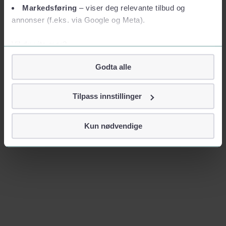
Markedsføring
– viser deg relevante tilbud og
annonser (f.eks. via Google og Meta).
Vil du vite mer?
Om informasjonskapsler
Godta alle
Googles retningslinjer for personvern
Vi tar ditt personvern på alvor
Tilpass innstillinger
Vi lagrer aldri informasjon gjennom cookies som direkte
identifiserer deg, som navn eller telefonnummer.
Kun nødvendige