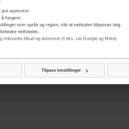
!
n god opplevelse:
l å fungere.
tillinger som språk og region, slik at nettsiden tilpasses deg.
forbedre nettstedet.
g relevante tilbud og annonser (f.eks. via Google og Meta).
 personvern
Tilpass innstillinger
vor
jennom cookies som direkte identifiserer deg, som navn eller te