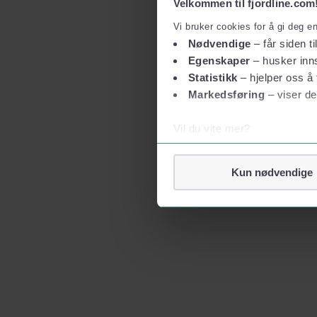
Velkommen til fjordline.com
Vi bruker cookies for å gi deg e
Nødvendige
– får siden ti
Egenskaper
– husker inns
Statistikk
– hjelper oss å 
Markedsføring
– viser de
Vil du vite mer?
Om informasjonskapsler
Googles retningslinjer for
Kun nødvendige
Vi tar ditt personvern på al
Vi lagrer aldri informasjon g