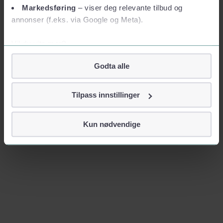
Markedsføring
– viser deg relevante tilbud og
annonser (f.eks. via Google og Meta).
Vil du vite mer?
Om informasjonskapsler
Godta alle
Googles retningslinjer for personvern
Vi tar ditt personvern på alvor
Tilpass innstillinger
Vi lagrer aldri informasjon gjennom cookies som direkte
identifiserer deg, som navn eller telefonnummer.
Kun nødvendige