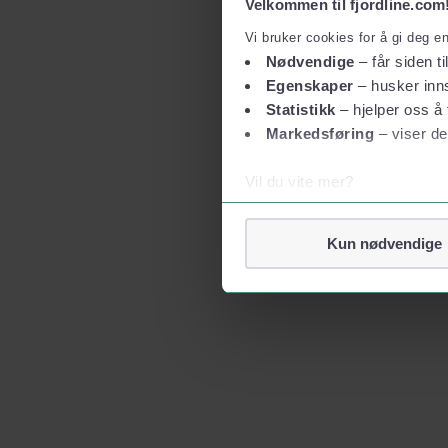
Velkommen til fjordline.com
Vi bruker cookies for å gi deg e
Nødvendige
– får siden ti
Egenskaper
– husker inns
Statistikk
– hjelper oss å 
Markedsføring
– viser de
Vil du vite mer?
Om informasjonskapsler
Googles retningslinjer for
Kun nødvendige
Vi tar ditt personvern på al
Vi lagrer aldri informasjon g