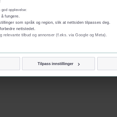
!
n god opplevelse:
l å fungere.
tillinger som språk og region, slik at nettsiden tilpasses deg.
forbedre nettstedet.
g relevante tilbud og annonser (f.eks. via Google og Meta).
 personvern
Tilpass innstillinger
vor
jennom cookies som direkte identifiserer deg, som navn eller te