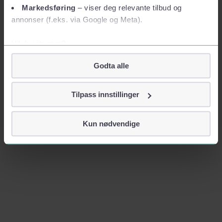
Markedsføring
– viser deg relevante tilbud og
annonser (f.eks. via Google og Meta).
Vil du vite mer?
Om informasjonskapsler
Godta alle
Googles retningslinjer for personvern
Vi tar ditt personvern på alvor
Tilpass innstillinger
Vi lagrer aldri informasjon gjennom cookies som direkte
identifiserer deg, som navn eller telefonnummer.
Kun nødvendige