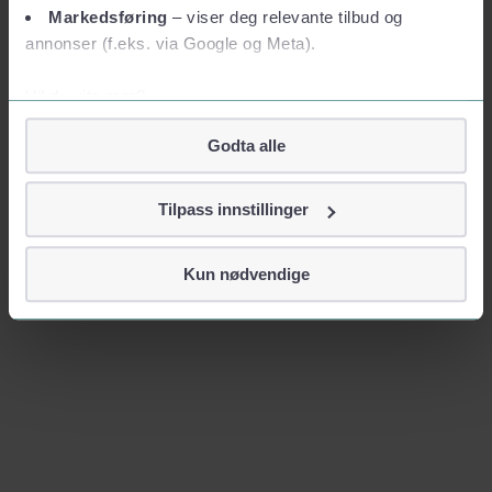
Markedsføring
– viser deg relevante tilbud og
annonser (f.eks. via Google og Meta).
Vil du vite mer?
Om informasjonskapsler
Godta alle
Googles retningslinjer for personvern
Vi tar ditt personvern på alvor
Tilpass innstillinger
Vi lagrer aldri informasjon gjennom cookies som direkte
identifiserer deg, som navn eller telefonnummer.
Kun nødvendige