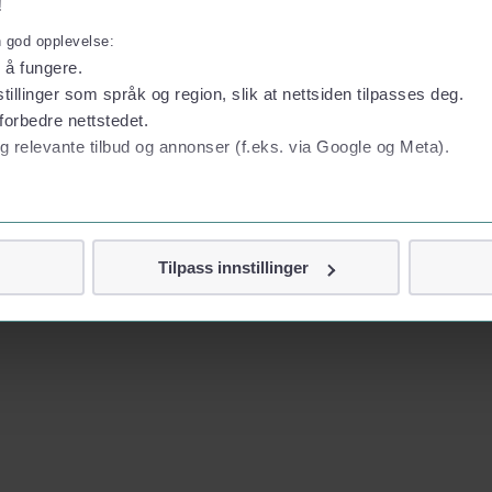
!
n god opplevelse:
l å fungere.
tillinger som språk og region, slik at nettsiden tilpasses deg.
forbedre nettstedet.
g relevante tilbud og annonser (f.eks. via Google og Meta).
 personvern
Tilpass innstillinger
vor
jennom cookies som direkte identifiserer deg, som navn eller te