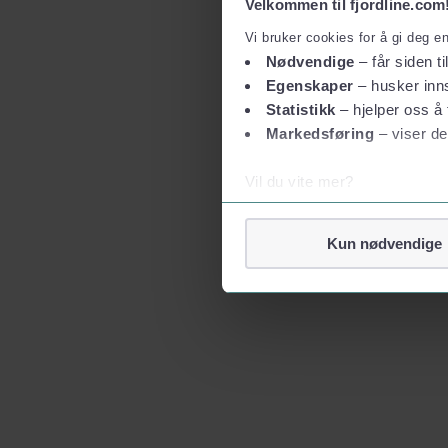
Velkommen til fjordline.com
Vi bruker cookies for å gi deg e
Nødvendige
– får siden ti
Egenskaper
– husker inns
Statistikk
– hjelper oss å 
Markedsføring
– viser de
Vil du vite mer?
Om informasjonskapsler
Googles retningslinjer for
Kun nødvendige
Vi tar ditt personvern på al
Vi lagrer aldri informasjon g