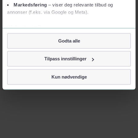
Markedsføring
– viser deg relevante tilbud og
annonser (f.eks. via Google og Meta).
Vil du vite mer?
Om informasjonskapsler
Godta alle
Googles retningslinjer for personvern
Vi tar ditt personvern på alvor
Tilpass innstillinger
Vi lagrer aldri informasjon gjennom cookies som direkte
identifiserer deg, som navn eller telefonnummer.
Kun nødvendige