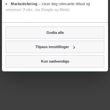
Markedsføring
– viser deg relevante tilbud og
annonser (f.eks. via Google og Meta).
Vil du vite mer?
Om informasjonskapsler
Godta alle
Googles retningslinjer for personvern
Vi tar ditt personvern på alvor
Tilpass innstillinger
Vi lagrer aldri informasjon gjennom cookies som direkte
identifiserer deg, som navn eller telefonnummer.
Kun nødvendige